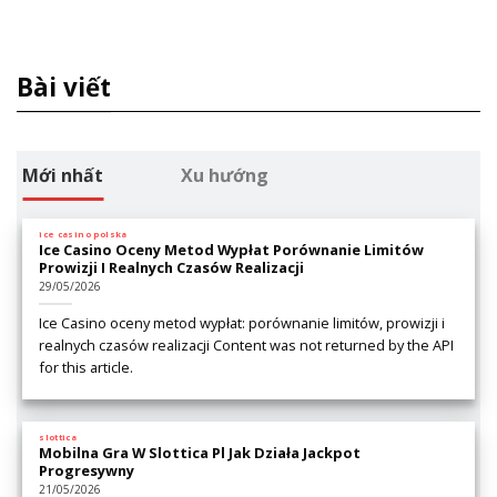
Bài viết
Mới nhất
Xu hướng
ice casino polska
Ice Casino Oceny Metod Wypłat Porównanie Limitów
Prowizji I Realnych Czasów Realizacji
29/05/2026
Ice Casino oceny metod wypłat: porównanie limitów, prowizji i
realnych czasów realizacji Content was not returned by the API
for this article.
slottica
Mobilna Gra W Slottica Pl Jak Działa Jackpot
Progresywny
21/05/2026