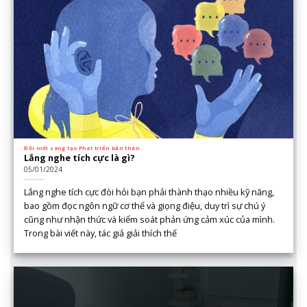
Đổi mới sáng tạo Phát triển bản thân
Lắng nghe tích cực là gì?
05/01/2024
Lắng nghe tích cực đòi hỏi bạn phải thành thạo nhiều kỹ năng,
bao gồm đọc ngôn ngữ cơ thể và giọng điệu, duy trì sự chú ý
cũng như nhận thức và kiểm soát phản ứng cảm xúc của mình.
Trong bài viết này, tác giả giải thích thế