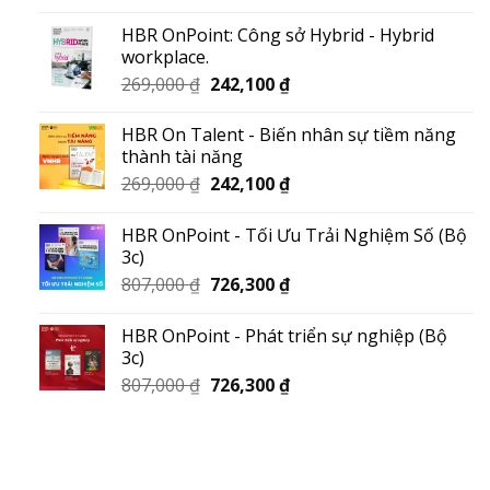
HBR OnPoint: Công sở Hybrid - Hybrid
workplace.
269,000
₫
242,100
₫
HBR On Talent - Biến nhân sự tiềm năng
thành tài năng
269,000
₫
242,100
₫
HBR OnPoint - Tối Ưu Trải Nghiệm Số (Bộ
3c)
807,000
₫
726,300
₫
HBR OnPoint - Phát triển sự nghiệp (Bộ
3c)
807,000
₫
726,300
₫