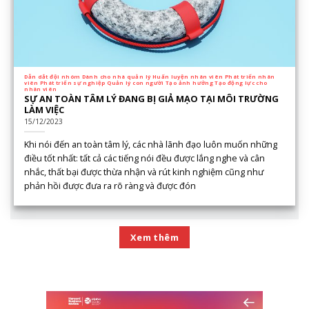
Dẫn dắt đội nhóm Dành cho nhà quản lý Huấn luyện nhân viên Phát triển nhân
viên Phát triển sự nghiệp Quản lý con người Tạo ảnh hưởng Tạo động lực cho
nhân viên
SỰ AN TOÀN TÂM LÝ ĐANG BỊ GIẢ MẠO TẠI MÔI TRƯỜNG
LÀM VIỆC
15/12/2023
Khi nói đến an toàn tâm lý, các nhà lãnh đạo luôn muốn những
điều tốt nhất: tất cả các tiếng nói đều được lắng nghe và cân
nhắc, thất bại được thừa nhận và rút kinh nghiệm cũng như
phản hồi được đưa ra rõ ràng và được đón
Xem thêm