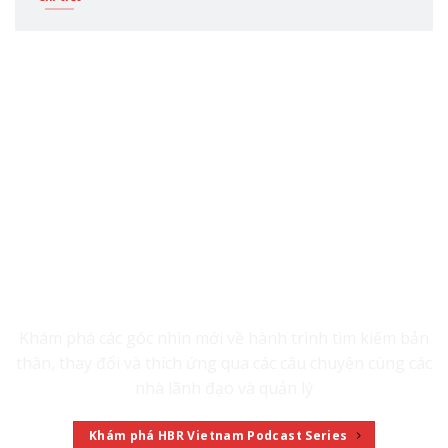
THE NEXT STEP
Khám phá các góc nhìn mới về hành trình tìm kiếm bản
thân, thay đổi và thích ứng qua các câu chuyện cùng các
nhà lãnh đạo và quản lý
Khám phá HBR Vietnam Podcast Series