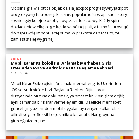
Mobilna gra w slottica pl: jak działa jackpot progresywny Jackpot
progresywny to trochę jak licznik popularności w aplikacji, który
rośnie, gdy kolejne osoby dołączają do zabawy. Każdy spin
dokłada niewielką cegiełkę do wspólnej puli, a ta może urosnąć
do naprawdę imponującej sumy. W praktyce oznacza to, że
zamiast stałej wygranej
Startup
Mobil Karar Psikolojisini Anlamak Merhabet Giris
Üzerinden Ios Ve Androidde Hızlı Başlama Rehberi
15/05/2026
Mobil Karar Psikolojisini Anlamak: merhabet giris Üzerinden
iOS ve Android’de Hızlı Başlama Rehberi Dijital oyun
dünyasında bir tuşa dokunmak, yalnızca teknik bir işlem değil;
aynı zamanda bir karar verme eylemidir. Özellikle merhabet
güncel giriş üzerinden mobil uygulamaya erişen kullanıcılar,
bilinçli veya refleksif birçok mikro karar alır. Hangi oyuna
gireceğinizden, ne