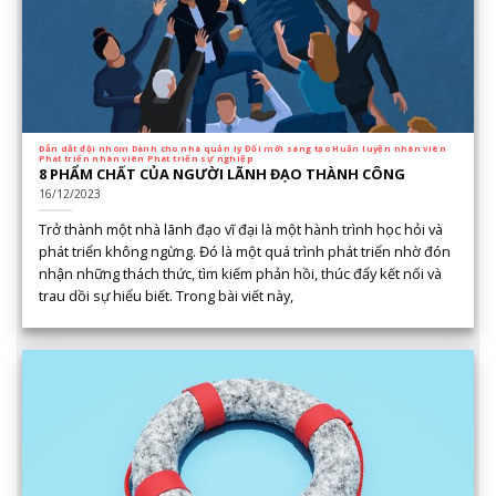
Dẫn dắt đội nhóm Dành cho nhà quản lý Đổi mới sáng tạo Huấn luyện nhân viên
Phát triển nhân viên Phát triển sự nghiệp
8 PHẨM CHẤT CỦA NGƯỜI LÃNH ĐẠO THÀNH CÔNG
16/12/2023
Trở thành một nhà lãnh đạo vĩ đại là một hành trình học hỏi và
phát triển không ngừng. Đó là một quá trình phát triển nhờ đón
nhận những thách thức, tìm kiếm phản hồi, thúc đẩy kết nối và
trau dồi sự hiểu biết. Trong bài viết này,