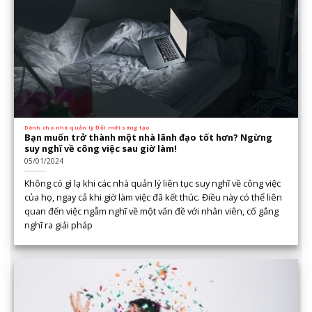
Dành cho nhà quản lý Đổi mới sáng tạo
Bạn muốn trở thành một nhà lãnh đạo tốt hơn? Ngừng
suy nghĩ về công việc sau giờ làm!
05/01/2024
Không có gì lạ khi các nhà quản lý liên tục suy nghĩ về công việc
của họ, ngay cả khi giờ làm việc đã kết thúc. Điều này có thể liên
quan đến việc ngẫm nghĩ về một vấn đề với nhân viên, cố gắng
nghĩ ra giải pháp