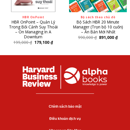
HBR OnPoint
Bộ sách theo chủ đề
HBR OnPoint – Quản Lý
Bộ Sách HBR 20 Minute
Trong Bối Cảnh Suy Thoái
Manager (Trọn bộ 10 cuốn)
– On Managing In A
– Ấn Bản Mới Nhất
Downturn
990,000
₫
891,000
₫
199,000
₫
179,100
₫
Chính sách bảo mật
Điều khoản dịch vụ