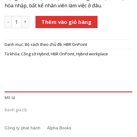
hòa nhập, bất kể nhân viên làm việc ở đâu.
HBR OnPoint: Công sở Hybrid - Hybrid workplace. số lượng
Thêm vào giỏ hàng
Danh mục:
Bộ sách theo chủ đề
,
HBR OnPoint
Từ khóa:
Công sở Hybrid
,
HBR OnPoint
,
Hybrid workplace
Mô tả
Đánh giá (0)
Công ty phát hành
Alpha Books