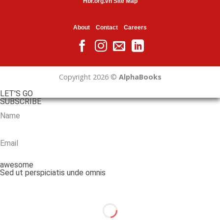
Hbr.org.vn Site Map
About
Contact
Careers
Copyright 2026 ©
AlphaBooks
LET'S GO
SUBSCRIBE
awesome
Sed ut perspiciatis unde omnis