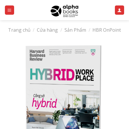
Skip
to
content
Trang chủ
/
Cửa hàng
/
Sản Phẩm
/
HBR OnPoint