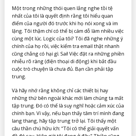
Một trong những thói quen lắng nghe tồi tệ
nhất của tôi là quyết định rằng tôi hiểu quan
điểm của người đó trước khi họ nói xong và im
lặng. Tôi thậm chí có thể bị cám dỗ làm nhiều việc
cùng một lúc. Logic của tôi? Tôi đã nghe những ý
chính của họ rồi, việc kiểm tra email thật nhanh
cũng chẳng có hại gì. Sai! Việc đặt ra những phiền
nhiễu rõ ràng (điện thoại di động) khi bắt đầu
cuộc trò chuyện là chưa đủ. Bạn cần phải tập
trung.
Và hãy nhớ rằng không chỉ các thiết bị hay
những thứ bên ngoài khác mới làm chúng ta mất
tập trung. Đó có thể là suy nghĩ hoặc cảm xúc của
chính bạn. Vì vậy, nếu bạn thấy tâm trí mình đang
lang thang, hãy tập trung trở lại. Tôi thấy một
câu thần chú hữu ích: “Tôi có thể giải quyết vấn
đề đó sau. Hiện giờ tôi đang ở đây.” Thiền cũng