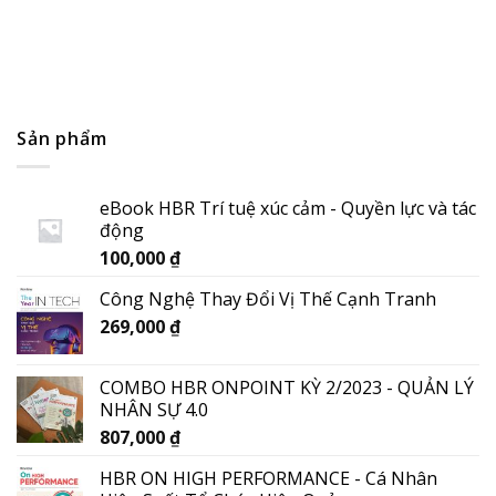
Thị trường bất động sản sẽ đột phá với công nghệ blockch
14/04/2022
Sản phẩm
eBook HBR Trí tuệ xúc cảm - Quyền lực và tác
động
100,000
₫
Công Nghệ Thay Đổi Vị Thế Cạnh Tranh
269,000
₫
COMBO HBR ONPOINT KỲ 2/2023 - QUẢN LÝ
NHÂN SỰ 4.0
807,000
₫
HBR ON HIGH PERFORMANCE - Cá Nhân