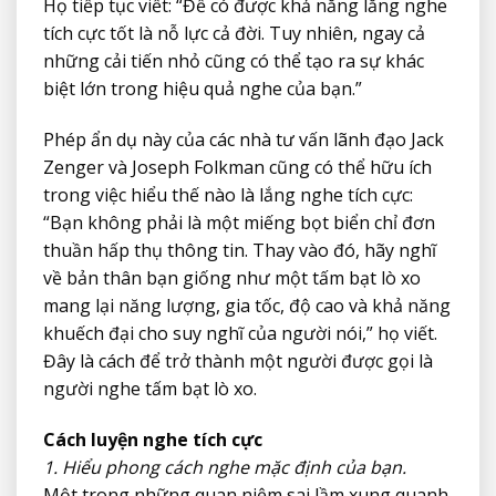
Họ tiếp tục viết: “Để có được khả năng lắng nghe
tích cực tốt là nỗ lực cả đời. Tuy nhiên, ngay cả
những cải tiến nhỏ cũng có thể tạo ra sự khác
biệt lớn trong hiệu quả nghe của bạn.”
Phép ẩn dụ này của các nhà tư vấn lãnh đạo Jack
Zenger và Joseph Folkman cũng có thể hữu ích
trong việc hiểu thế nào là lắng nghe tích cực:
“Bạn không phải là một miếng bọt biển chỉ đơn
thuần hấp thụ thông tin. Thay vào đó, hãy nghĩ
về bản thân bạn giống như một tấm bạt lò xo
mang lại năng lượng, gia tốc, độ cao và khả năng
khuếch đại cho suy nghĩ của người nói,” họ viết.
Đây là cách để trở thành một người được gọi là
người nghe tấm bạt lò xo.
Cách luyện nghe tích cực
1. Hiểu phong cách nghe mặc định của bạn.
Một trong những quan niệm sai lầm xung quanh