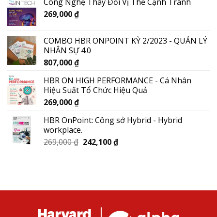
Công Nghệ Thay Đổi Vị Thế Cạnh Tranh
269,000
₫
COMBO HBR ONPOINT KỲ 2/2023 - QUẢN LÝ
NHÂN SỰ 4.0
807,000
₫
HBR ON HIGH PERFORMANCE - Cá Nhân
Hiệu Suất Tổ Chức Hiệu Quả
269,000
₫
HBR OnPoint: Công sở Hybrid - Hybrid
workplace.
269,000
₫
242,100
₫