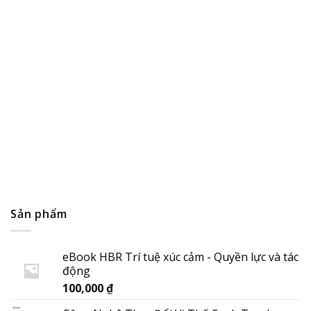
Thị trường bất động sản sẽ đột phá với công nghệ blockch
14/04/2022
Sản phẩm
eBook HBR Trí tuệ xúc cảm - Quyền lực và tác
động
100,000
₫