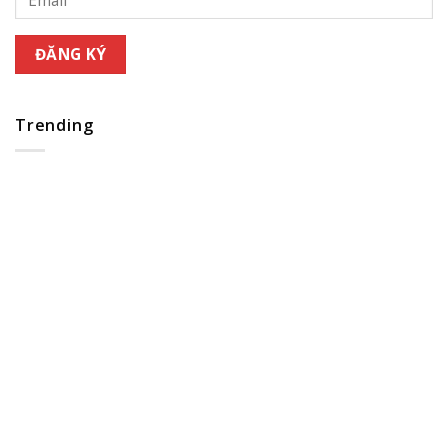
Trending
4 lời khuyên đáng giá giúp bạn thành một chuyên gia đầu 
sành sỏi
24/06/2022