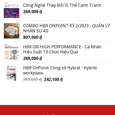
Công Nghệ Thay Đổi Vị Thế Cạnh Tranh
269,000
₫
COMBO HBR ONPOINT KỲ 2/2023 - QUẢN LÝ
NHÂN SỰ 4.0
807,000
₫
HBR ON HIGH PERFORMANCE - Cá Nhân
Hiệu Suất Tổ Chức Hiệu Quả
269,000
₫
HBR OnPoint: Công sở Hybrid - Hybrid
workplace.
269,000
₫
242,100
₫