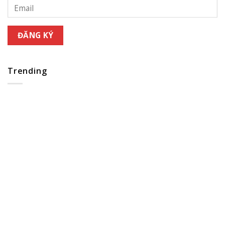
Trending
4 lời khuyên đáng giá giúp bạn thành một chuyên gia đầu 
sành sỏi