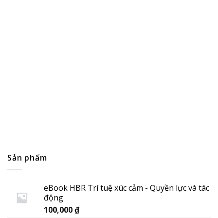
Thị trường bất động sản sẽ đột phá với công nghệ blockch
14/04/2022
Sản phẩm
eBook HBR Trí tuệ xúc cảm - Quyền lực và tác
động
100,000
₫