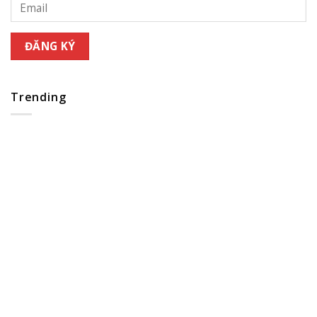
Trending
4 lời khuyên đáng giá giúp bạn thành một chuyên gia đầu 
sành sỏi