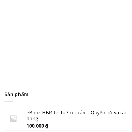
Thị trường bất động sản sẽ đột phá với công nghệ blockch
14/04/2022
Sản phẩm
eBook HBR Trí tuệ xúc cảm - Quyền lực và tác
động
100,000
₫