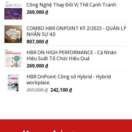
Công Nghệ Thay Đổi Vị Thế Cạnh Tranh
269,000
₫
COMBO HBR ONPOINT KỲ 2/2023 - QUẢN LÝ
NHÂN SỰ 4.0
807,000
₫
HBR ON HIGH PERFORMANCE - Cá Nhân
Hiệu Suất Tổ Chức Hiệu Quả
269,000
₫
HBR OnPoint: Công sở Hybrid - Hybrid
workplace.
269,000
₫
242,100
₫