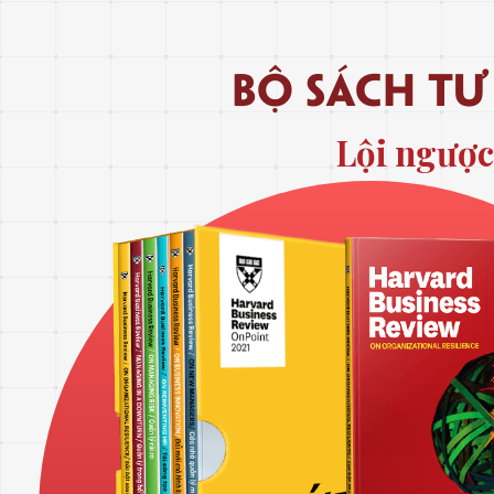
bộ sách tư
Lội ngược