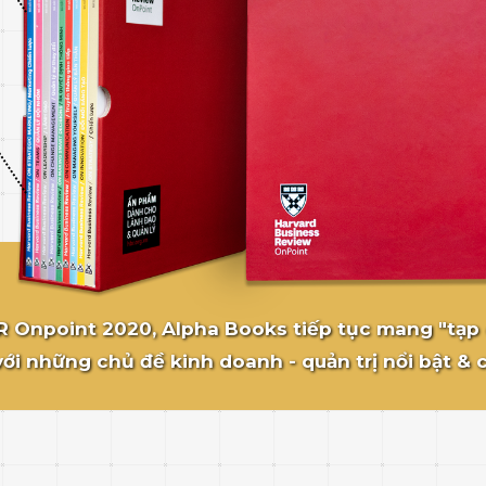
R Onpoint 2020, Alpha Books tiếp tục mang "tạp
với những chủ đề kinh doanh - quản trị nổi bật & 