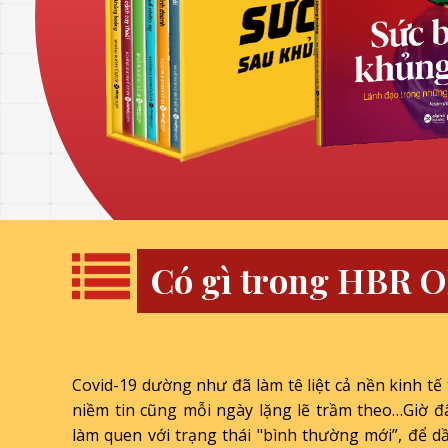
Có gì trong HBR O
Covid-19 dường như đã làm tê liệt cả nền kinh tế 
niềm tin cũng mỗi ngày lặng lẽ trầm theo…Giờ đ
làm quen với trạng thái "bình thường mới”, để dầ